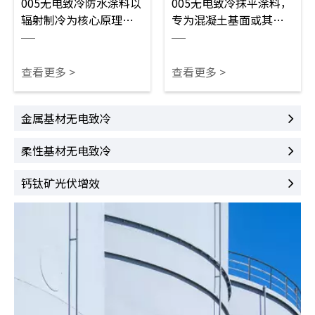
005无电致冷防水涂料以
005无电致冷抹平涂料，
辐射制冷为核心原理，
专为混凝土基面或其他
反射太阳辐射热，无需
凹凸基面修补找平研
电力就能降温，节能环
制。产品填充性能突
保。产品将防水、隔
出，厚涂不易开裂，固
查看更多 >
查看更多 >
热、防护功能融为一
化收缩率低，可快速修
体，不仅防渗防水效果
补坑洼与破损基面。涂
金属基材无电致冷
出色，还拥有出色的耐
膜附着力强劲，兼具隔
候与抗老化性能，经受
热防护作用。用于楼
柔性基材无电致冷
长期户外环境考验。适
顶、地坪墙面等基面修
用场景十分广泛，可用
整找平，可简化基面预
钙钛矿光伏增效
于建筑屋面、仓储顶
处理工序，为后续无电
棚、露天顶棚等多处基
致冷涂料施工提供平整
面，一站式解决防水与
基底，降低无电致冷涂
降温两大需求，是户外
料损耗率。
基面防护的优质选材。