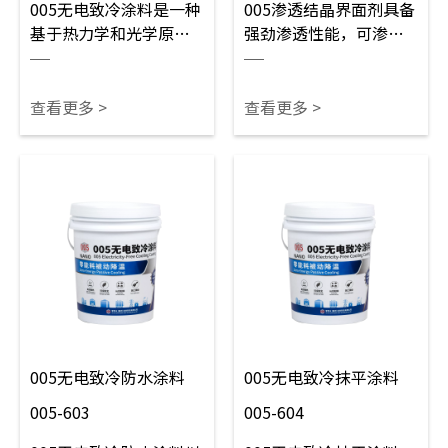
005无电致冷涂料是一种
005渗透结晶界面剂具备
基于热力学和光学原理
强劲渗透性能，可渗入
的高科技功能性涂层，
混凝土内部形成致密结
通过反射太阳辐射和利
晶体，封堵微孔与细
用大气窗口波段发射热
缝，稳固松散基面。作
查看更多 >
查看更多 >
量，实现零能耗降温，
为优质打底材料，可大
可应用于建筑外墙、储
幅增强涂层附着效果，
油储粮罐体、电力设
防水加固两不误，适用
备、工业厂房等场景。
于建筑墙体、屋面、地
坪等各类混凝土基层预
处理。
005无电致冷防水涂料
005无电致冷抹平涂料
005-603
005-604