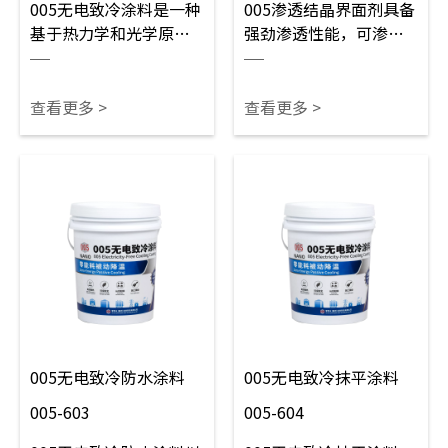
005无电致冷涂料是一种
005渗透结晶界面剂具备
基于热力学和光学原理
强劲渗透性能，可渗入
的高科技功能性涂层，
混凝土内部形成致密结
通过反射太阳辐射和利
晶体，封堵微孔与细
用大气窗口波段发射热
缝，稳固松散基面。作
查看更多 >
查看更多 >
量，实现零能耗降温，
为优质打底材料，可大
可应用于建筑外墙、储
幅增强涂层附着效果，
油储粮罐体、电力设
防水加固两不误，适用
备、工业厂房等场景。
于建筑墙体、屋面、地
坪等各类混凝土基层预
处理。
005无电致冷防水涂料
005无电致冷抹平涂料
005-603
005-604