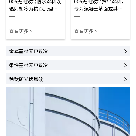
005无电致冷防水涂料以
005无电致冷抹平涂料，
辐射制冷为核心原理，
专为混凝土基面或其他
反射太阳辐射热，无需
凹凸基面修补找平研
电力就能降温，节能环
制。产品填充性能突
保。产品将防水、隔
出，厚涂不易开裂，固
查看更多 >
查看更多 >
热、防护功能融为一
化收缩率低，可快速修
体，不仅防渗防水效果
补坑洼与破损基面。涂
金属基材无电致冷
出色，还拥有出色的耐
膜附着力强劲，兼具隔
候与抗老化性能，经受
热防护作用。用于楼
柔性基材无电致冷
长期户外环境考验。适
顶、地坪墙面等基面修
用场景十分广泛，可用
整找平，可简化基面预
钙钛矿光伏增效
于建筑屋面、仓储顶
处理工序，为后续无电
棚、露天顶棚等多处基
致冷涂料施工提供平整
面，一站式解决防水与
基底，降低无电致冷涂
降温两大需求，是户外
料损耗率。
基面防护的优质选材。