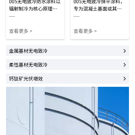
005无电致冷防水涂料以
005无电致冷抹平涂料，
辐射制冷为核心原理，
专为混凝土基面或其他
反射太阳辐射热，无需
凹凸基面修补找平研
电力就能降温，节能环
制。产品填充性能突
保。产品将防水、隔
出，厚涂不易开裂，固
查看更多 >
查看更多 >
热、防护功能融为一
化收缩率低，可快速修
体，不仅防渗防水效果
补坑洼与破损基面。涂
金属基材无电致冷
出色，还拥有出色的耐
膜附着力强劲，兼具隔
候与抗老化性能，经受
热防护作用。用于楼
柔性基材无电致冷
长期户外环境考验。适
顶、地坪墙面等基面修
用场景十分广泛，可用
整找平，可简化基面预
钙钛矿光伏增效
于建筑屋面、仓储顶
处理工序，为后续无电
棚、露天顶棚等多处基
致冷涂料施工提供平整
面，一站式解决防水与
基底，降低无电致冷涂
降温两大需求，是户外
料损耗率。
基面防护的优质选材。