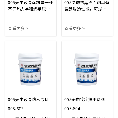
005无电致冷涂料是一种
005渗透结晶界面剂具备
基于热力学和光学原理
强劲渗透性能，可渗入
的高科技功能性涂层，
混凝土内部形成致密结
通过反射太阳辐射和利
晶体，封堵微孔与细
用大气窗口波段发射热
缝，稳固松散基面。作
查看更多 >
查看更多 >
量，实现零能耗降温，
为优质打底材料，可大
可应用于建筑外墙、储
幅增强涂层附着效果，
油储粮罐体、电力设
防水加固两不误，适用
备、工业厂房等场景。
于建筑墙体、屋面、地
坪等各类混凝土基层预
处理。
005无电致冷防水涂料
005无电致冷抹平涂料
005-603
005-604